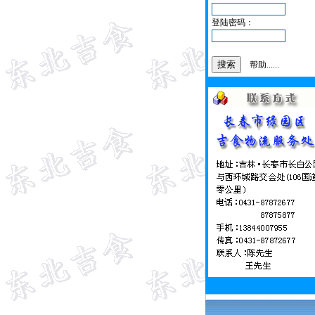
登陆密码：
帮助......