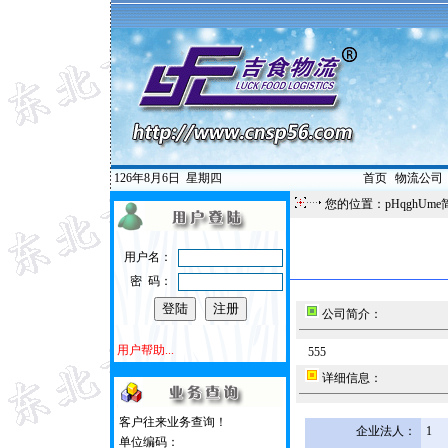
126年8月6日
星期四
首页
|
物流公司
您的位置：pHqghUme
用户名：
密 码：
公司简介：
用户帮助...
555
详细信息：
客户往来业务查询！
企业法人：
1
单位编码：