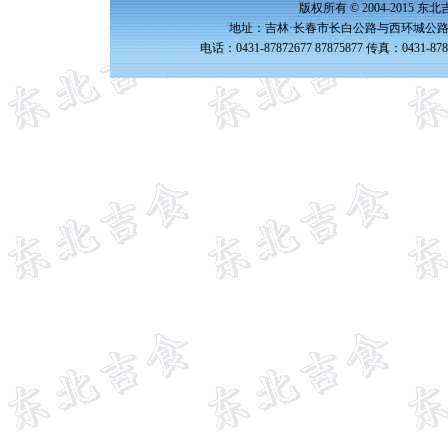
版权所有 © 2004-2015 
地址：吉林·长春市长白公路与西环城公路交
电话：0431-87872677 87875877 传真：0431-87