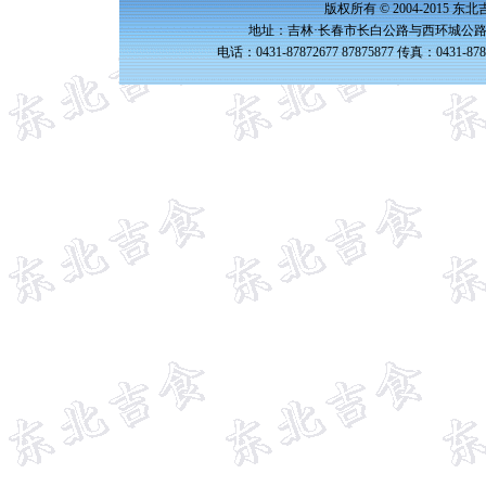
版权所有 © 2004-2015 
地址：吉林·长春市长白公路与西环城公路交
电话：0431-87872677 87875877 传真：0431-87