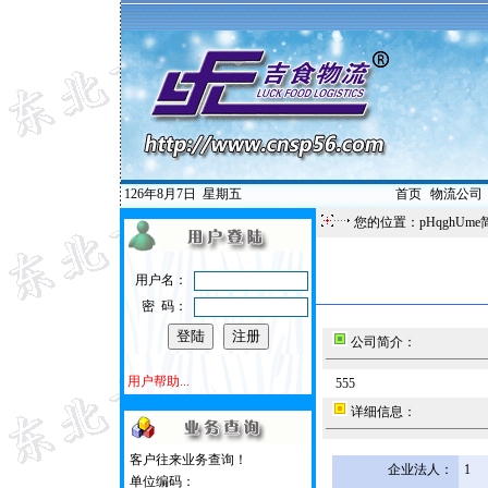
126年8月7日
星期五
首页
|
物流公司
您的位置：pHqghUme
用户名：
密 码：
公司简介：
用户帮助...
555
详细信息：
客户往来业务查询！
企业法人：
1
单位编码：