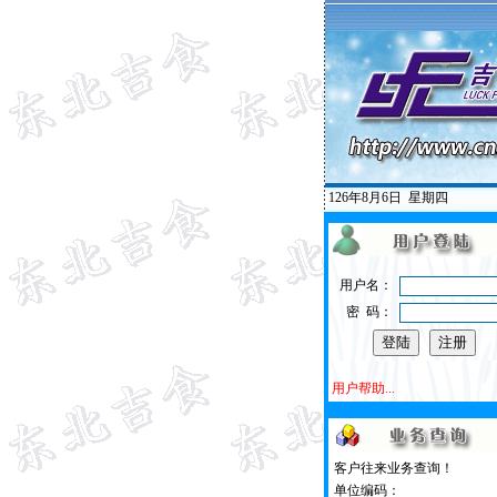
126年8月6日
星期四
用户名：
密 码：
用户帮助...
客户往来业务查询！
单位编码：