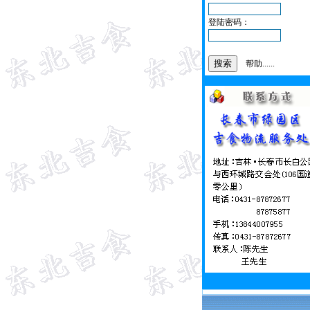
登陆密码：
帮助......