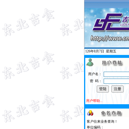
126年8月7日
星期五
用户名：
密 码：
用户帮助...
客户往来业务查询！
单位编码：