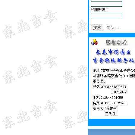
登陆密码：
帮助......