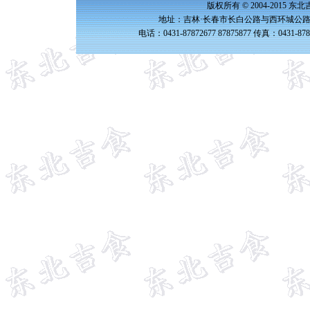
版权所有 © 2004-2015 
地址：吉林·长春市长白公路与西环城公路交
电话：0431-87872677 87875877 传真：0431-87