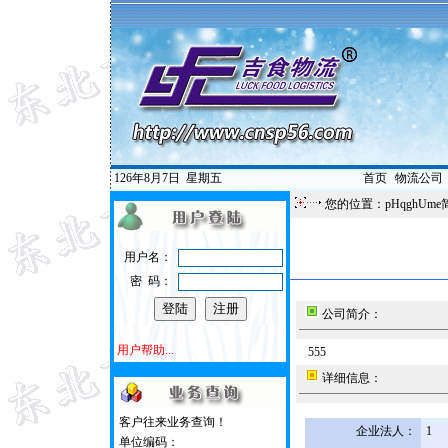
126年8月7日
星期五
首页
|
物流公司
您的位置：pHqghUme
用户名：
密 码：
公司简介：
用户帮助...
555
详细信息：
客户往来业务查询！
企业法人：
1
单位编码：