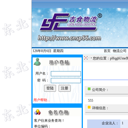
126年8月6日
星期四
首页
|
物流公司
您的位置：pHqghUme
用户名：
密 码：
公司简介：
用户帮助...
555
详细信息：
客户往来业务查询！
企业法人：
1
单位编码：