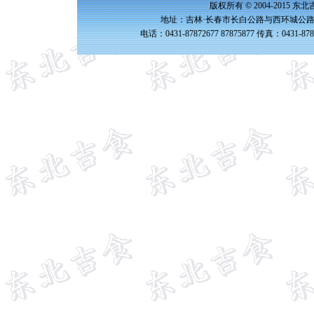
版权所有 © 2004-2015 
地址：吉林·长春市长白公路与西环城公路交
电话：0431-87872677 87875877 传真：0431-87