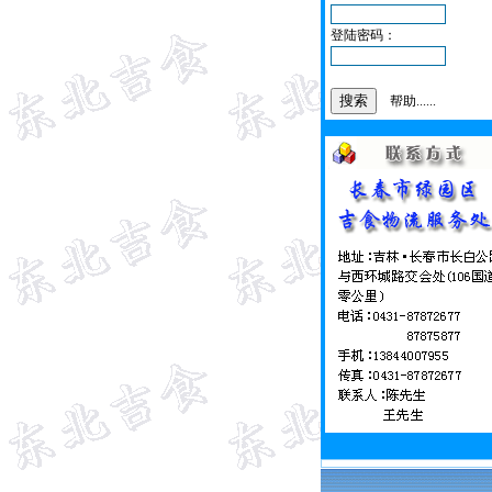
登陆密码：
帮助......