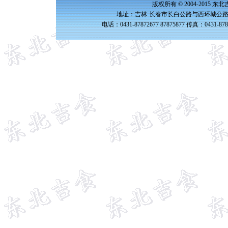
版权所有 © 2004-2015 
地址：吉林·长春市长白公路与西环城公路交
电话：0431-87872677 87875877 传真：0431-87