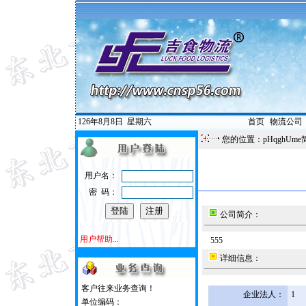
126年8月8日
星期六
首页
|
物流公司
您的位置：pHqghUme
用户名：
密 码：
公司简介：
用户帮助...
555
详细信息：
客户往来业务查询！
企业法人：
1
单位编码：