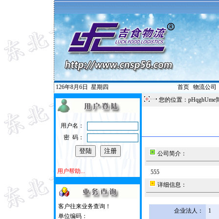
126年8月6日
星期四
首页
|
物流公司
您的位置：pHqghUme
用户名：
密 码：
公司简介：
用户帮助...
555
详细信息：
客户往来业务查询！
企业法人：
1
单位编码：