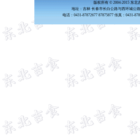
版权所有 © 2004-2015 
地址：吉林·长春市长白公路与西环城公路交
电话：0431-87872677 87875877 传真：0431-87