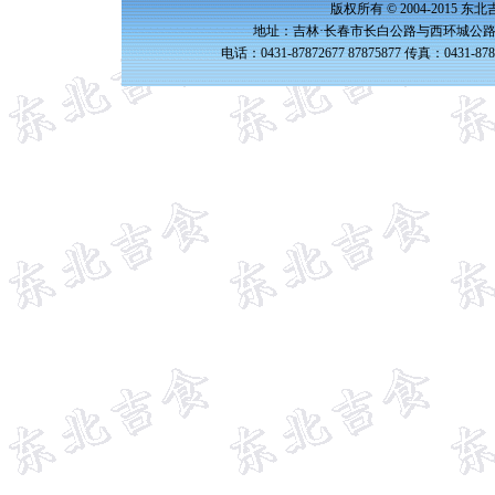
版权所有 © 2004-2015 
地址：吉林·长春市长白公路与西环城公路交
电话：0431-87872677 87875877 传真：0431-87