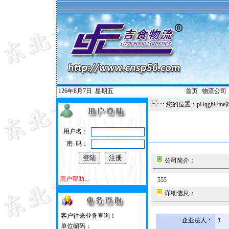
126年8月7日
星期五
首页
|
物流公司
您的位置：pHqghUme
用户名：
密 码：
公司简介：
用户帮助...
555
详细信息：
客户往来业务查询！
企业法人：
1
单位编码：