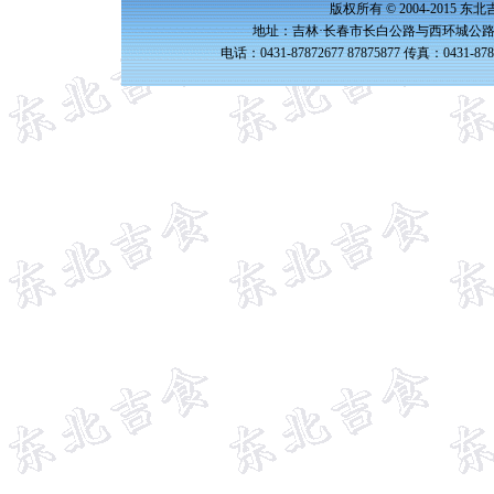
版权所有 © 2004-2015 
地址：吉林·长春市长白公路与西环城公路交
电话：0431-87872677 87875877 传真：0431-87