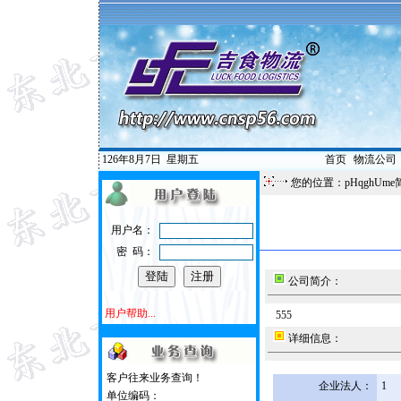
126年8月7日
星期五
首页
|
物流公司
您的位置：pHqghUme
用户名：
密 码：
公司简介：
用户帮助...
555
详细信息：
客户往来业务查询！
企业法人：
1
单位编码：