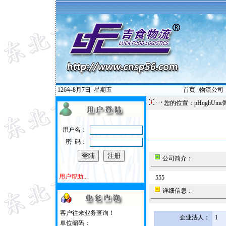
126年8月7日
星期五
首页
|
物流公司
您的位置：pHqghUme
用户名：
密 码：
公司简介：
用户帮助...
555
详细信息：
客户往来业务查询！
企业法人：
1
单位编码：