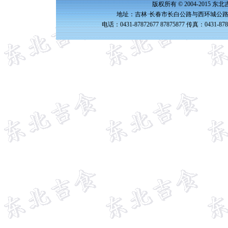
版权所有 © 2004-2015 
地址：吉林·长春市长白公路与西环城公路交
电话：0431-87872677 87875877 传真：0431-87