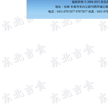
版权所有 © 2004-2015 
地址：吉林·长春市长白公路与西环城公路交
电话：0431-87872677 87875877 传真：0431-87