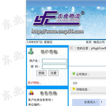
126年8月7日
星期五
首页
|
物流公司
您的位置：pHqghUme
用户名：
密 码：
公司简介：
用户帮助...
555
详细信息：
客户往来业务查询！
企业法人：
1
单位编码：