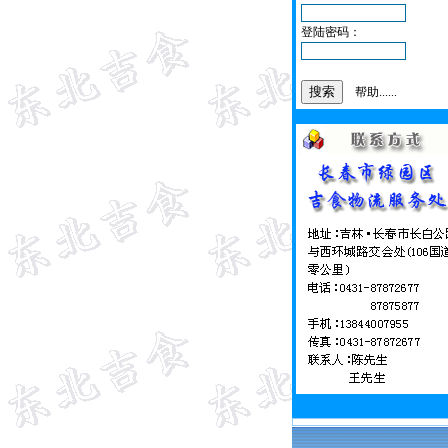
登陆密码：
帮助......