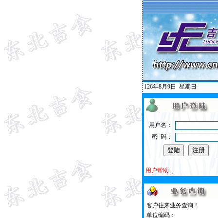
126年8月9日
星期日
用户名：
密 码：
用户帮助...
客户往来业务查询！
单位编码：