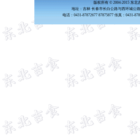
版权所有 © 2004-2015 
地址：吉林·长春市长白公路与西环城公路交
电话：0431-87872677 87875877 传真：0431-87