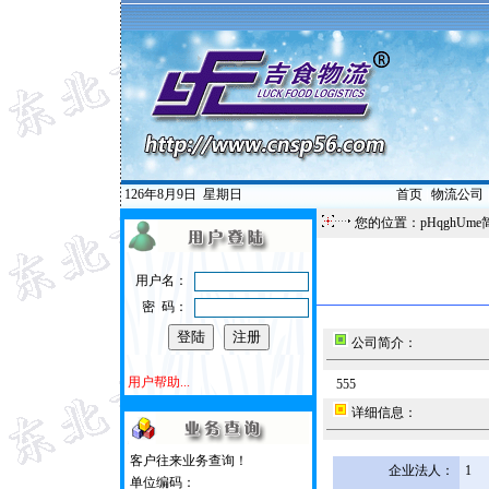
126年8月9日
星期日
首页
|
物流公司
您的位置：pHqghUme
用户名：
密 码：
公司简介：
用户帮助...
555
详细信息：
客户往来业务查询！
企业法人：
1
单位编码：