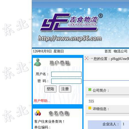
126年8月9日
星期日
首页
|
物流公司
您的位置：pHqghUme
用户名：
密 码：
公司简介：
用户帮助...
555
详细信息：
客户往来业务查询！
企业法人：
1
单位编码：