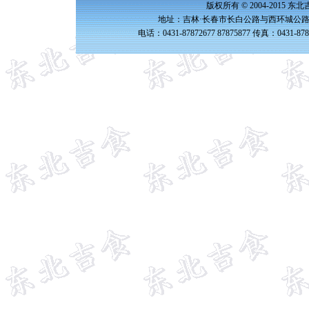
版权所有 © 2004-2015 
地址：吉林·长春市长白公路与西环城公路交
电话：0431-87872677 87875877 传真：0431-87