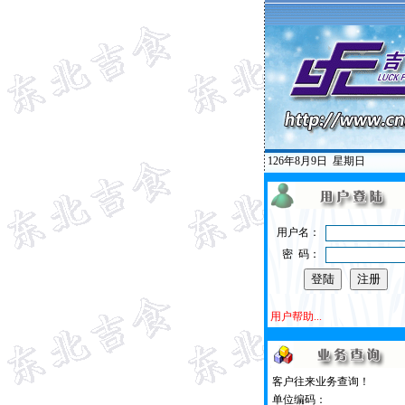
126年8月9日
星期日
用户名：
密 码：
用户帮助...
客户往来业务查询！
单位编码：