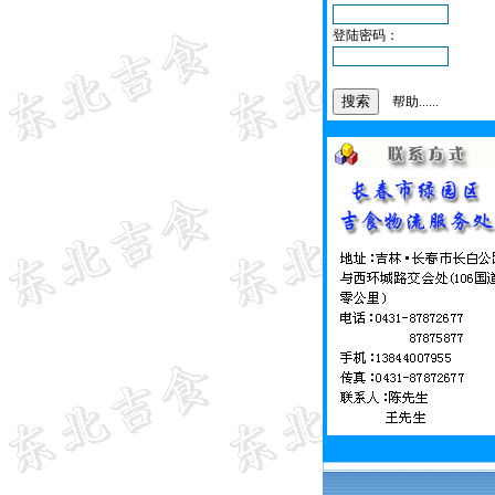
登陆密码：
帮助......