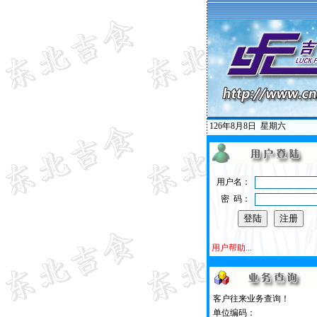
126年8月8日
星期六
用户名：
密 码：
用户帮助...
客户往来业务查询！
单位编码：