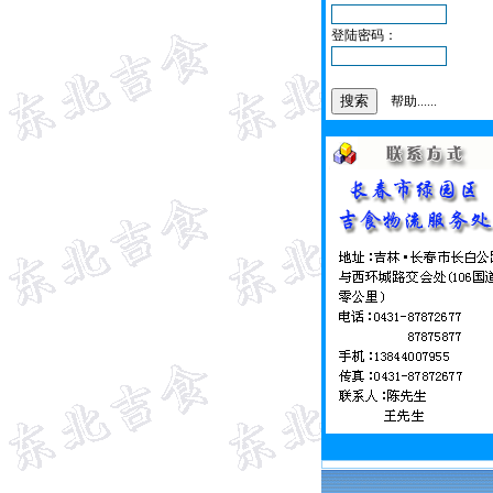
登陆密码：
帮助......