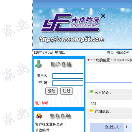
126年8月6日
星期四
首页
|
物流公司
您的位置：pHqghUme
用户名：
密 码：
公司简介：
用户帮助...
555
详细信息：
客户往来业务查询！
企业法人：
1
单位编码：