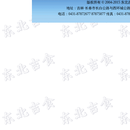
版权所有 © 2004-2015 
地址：吉林·长春市长白公路与西环城公路交
电话：0431-87872677 87875877 传真：0431-87