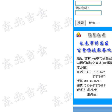
登陆密码：
帮助......