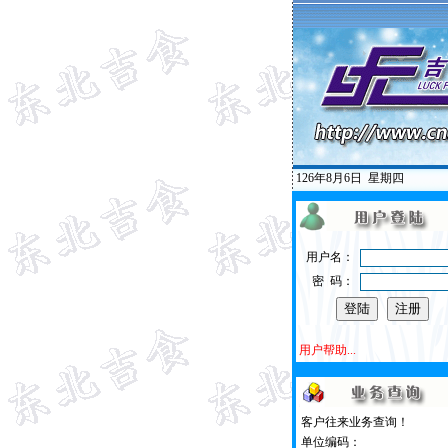
126年8月6日
星期四
用户名：
密 码：
用户帮助...
客户往来业务查询！
单位编码：