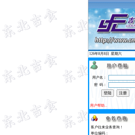
126年8月8日
星期六
用户名：
密 码：
用户帮助...
客户往来业务查询！
单位编码：