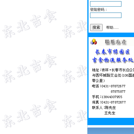
登陆密码：
帮助......