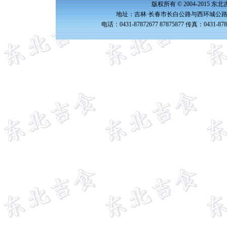
版权所有 © 2004-2015 
地址：吉林·长春市长白公路与西环城公路交
电话：0431-87872677 87875877 传真：0431-87