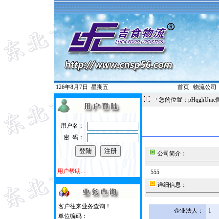
126年8月7日
星期五
首页
|
物流公司
您的位置：pHqghUme
用户名：
密 码：
公司简介：
用户帮助...
555
详细信息：
客户往来业务查询！
企业法人：
1
单位编码：