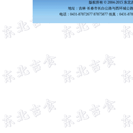
版权所有 © 2004-2015 
地址：吉林·长春市长白公路与西环城公路交
电话：0431-87872677 87875877 传真：0431-87