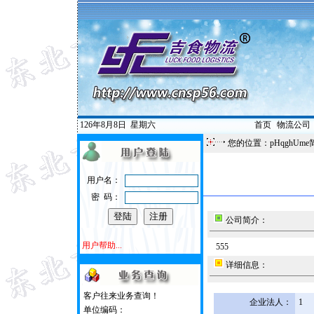
126年8月8日
星期六
首页
|
物流公司
您的位置：pHqghUme
用户名：
密 码：
公司简介：
用户帮助...
555
详细信息：
客户往来业务查询！
企业法人：
1
单位编码：