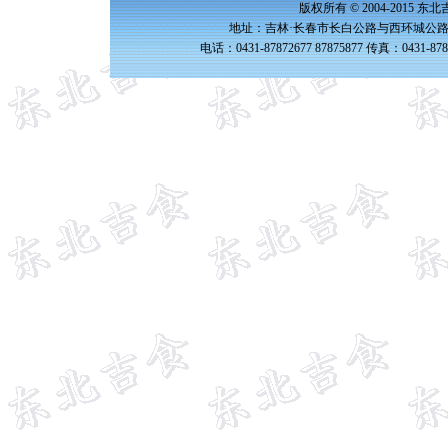
版权所有 © 2004-2015 
地址：吉林·长春市长白公路与西环城公路交
电话：0431-87872677 87875877 传真：0431-87