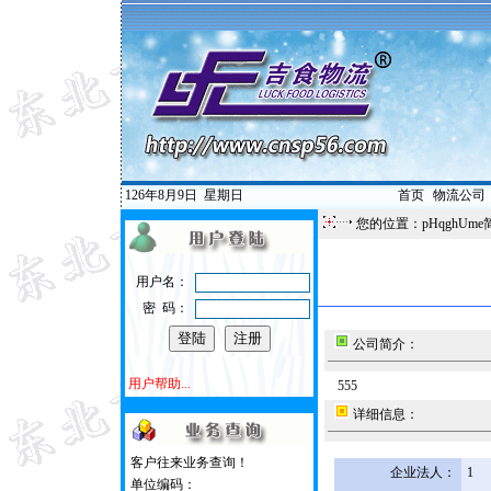
126年8月9日
星期日
首页
|
物流公司
您的位置：pHqghUme
用户名：
密 码：
公司简介：
用户帮助...
555
详细信息：
客户往来业务查询！
企业法人：
1
单位编码：