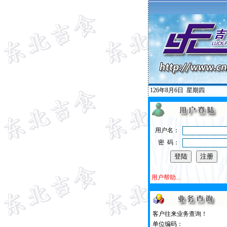
126年8月6日
星期四
用户名：
密 码：
用户帮助...
客户往来业务查询！
单位编码：