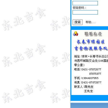
登陆密码：
帮助......