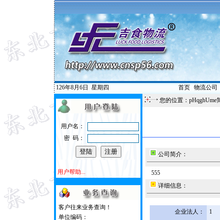
126年8月6日
星期四
首页
|
物流公司
您的位置：pHqghUme
用户名：
密 码：
公司简介：
用户帮助...
555
详细信息：
客户往来业务查询！
企业法人：
1
单位编码：