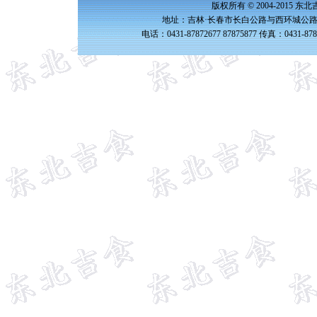
版权所有 © 2004-2015 
地址：吉林·长春市长白公路与西环城公路交
电话：0431-87872677 87875877 传真：0431-87