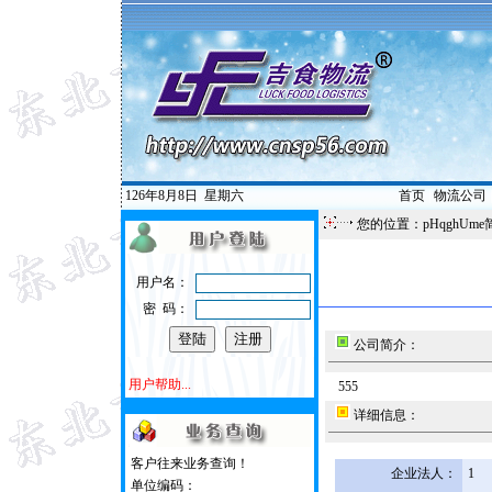
126年8月8日
星期六
首页
|
物流公司
您的位置：pHqghUme
用户名：
密 码：
公司简介：
用户帮助...
555
详细信息：
客户往来业务查询！
企业法人：
1
单位编码：