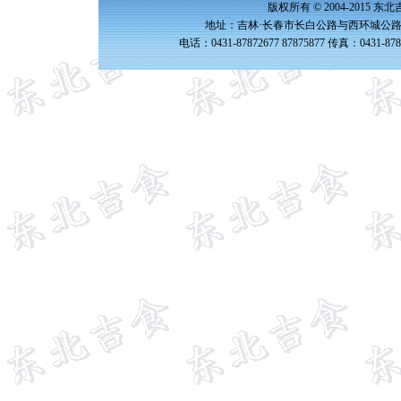
版权所有 © 2004-2015 
地址：吉林·长春市长白公路与西环城公路交
电话：0431-87872677 87875877 传真：0431-87