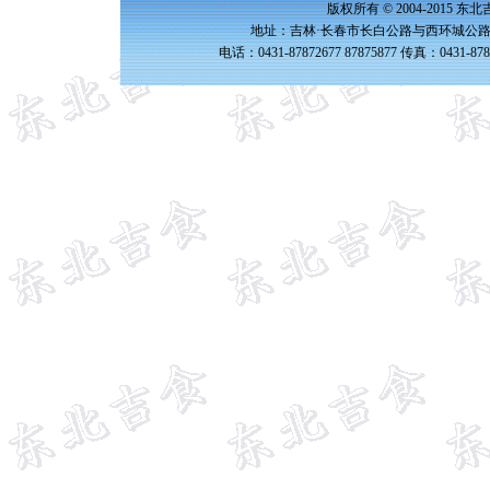
版权所有 © 2004-2015 
地址：吉林·长春市长白公路与西环城公路交
电话：0431-87872677 87875877 传真：0431-87