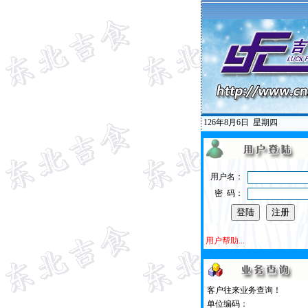
126年8月6日
星期四
用户名：
密 码：
用户帮助...
客户往来业务查询！
单位编码：