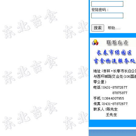
登陆密码：
帮助......