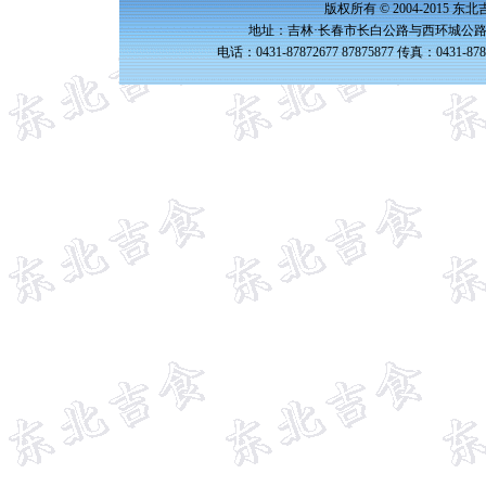
版权所有 © 2004-2015 
地址：吉林·长春市长白公路与西环城公路交
电话：0431-87872677 87875877 传真：0431-87