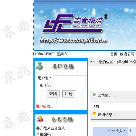
126年8月8日
星期六
首页
|
物流公司
您的位置：pHqghUme
用户名：
密 码：
公司简介：
用户帮助...
555
详细信息：
客户往来业务查询！
企业法人：
1
单位编码：