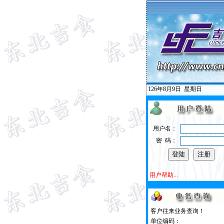
126年8月9日
星期日
用户名：
密 码：
用户帮助...
客户往来业务查询！
单位编码：