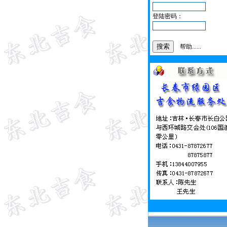
登陆密码：
帮助......