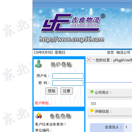
126年8月9日
星期日
首页
|
物流公司
您的位置：pHqghUme
用户名：
密 码：
公司简介：
用户帮助...
555
详细信息：
客户往来业务查询！
企业法人：
1
单位编码：