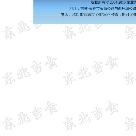
版权所有 © 2004-2015 
地址：吉林·长春市长白公路与西环城公路交
电话：0431-87872677 87875877 传真：0431-87