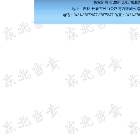
版权所有 © 2004-2015 
地址：吉林·长春市长白公路与西环城公路交
电话：0431-87872677 87875877 传真：0431-87