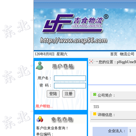
126年8月8日
星期六
首页
|
物流公司
您的位置：pHqghUme
用户名：
密 码：
公司简介：
用户帮助...
555
详细信息：
客户往来业务查询！
企业法人：
1
单位编码：