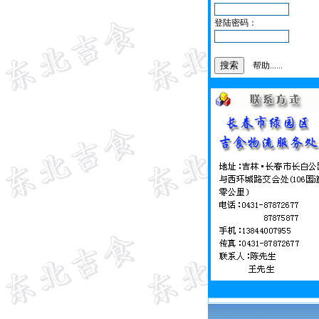
登陆密码：
帮助......