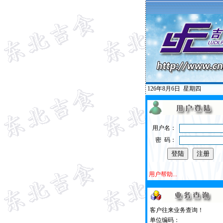
126年8月6日
星期四
用户名：
密 码：
用户帮助...
客户往来业务查询！
单位编码：