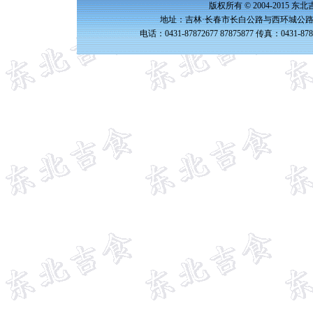
版权所有 © 2004-2015 
地址：吉林·长春市长白公路与西环城公路交
电话：0431-87872677 87875877 传真：0431-87