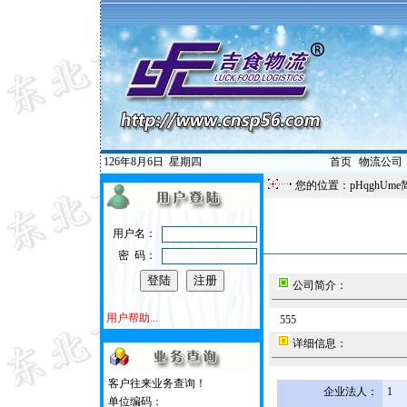
126年8月6日
星期四
首页
|
物流公司
您的位置：pHqghUme
用户名：
密 码：
公司简介：
用户帮助...
555
详细信息：
客户往来业务查询！
企业法人：
1
单位编码：