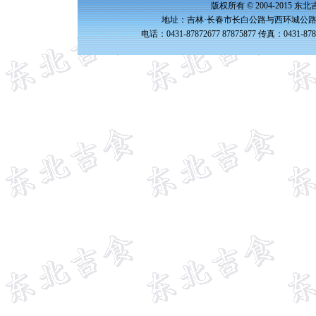
版权所有 © 2004-2015 
地址：吉林·长春市长白公路与西环城公路交
电话：0431-87872677 87875877 传真：0431-87