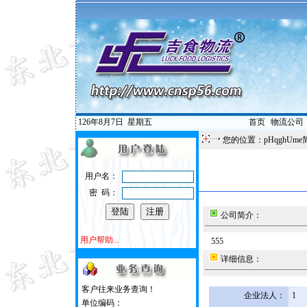
126年8月7日
星期五
首页
|
物流公司
您的位置：pHqghUme
用户名：
密 码：
公司简介：
用户帮助...
555
详细信息：
客户往来业务查询！
企业法人：
1
单位编码：