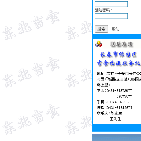
登陆密码：
帮助......