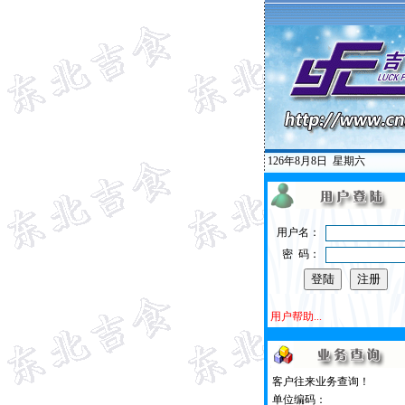
126年8月8日
星期六
用户名：
密 码：
用户帮助...
客户往来业务查询！
单位编码：