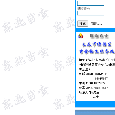
登陆密码：
帮助......