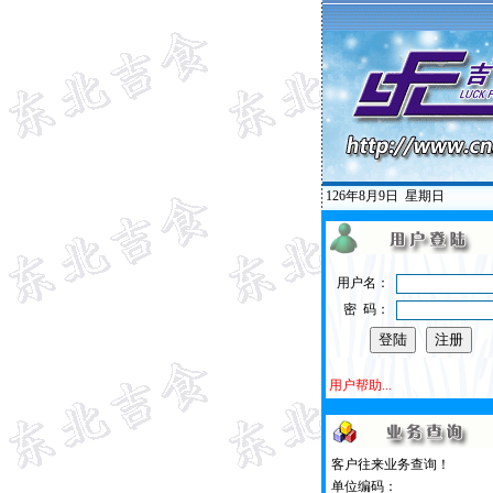
126年8月9日
星期日
用户名：
密 码：
用户帮助...
客户往来业务查询！
单位编码：