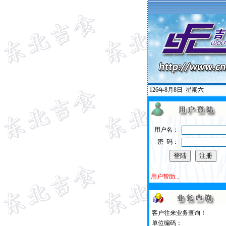
126年8月8日
星期六
用户名：
密 码：
用户帮助...
客户往来业务查询！
单位编码：