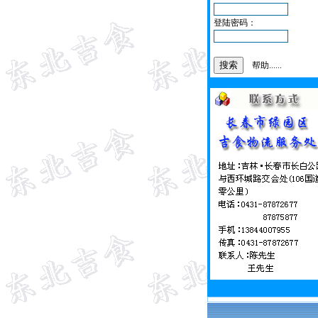
登陆密码：
帮助......