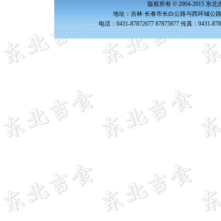
版权所有 © 2004-2015 
地址：吉林·长春市长白公路与西环城公路交
电话：0431-87872677 87875877 传真：0431-87