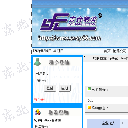
126年8月9日
星期日
首页
|
物流公司
您的位置：pHqghUme
用户名：
密 码：
公司简介：
用户帮助...
555
详细信息：
客户往来业务查询！
企业法人：
1
单位编码：