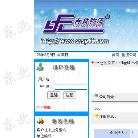
126年8月9日
星期日
首页
|
物流公司
您的位置：pHqghUme
用户名：
密 码：
公司简介：
用户帮助...
555
详细信息：
客户往来业务查询！
企业法人：
1
单位编码：