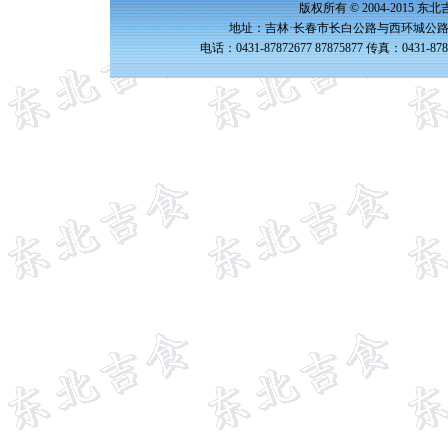
版权所有 © 2004-2015 
地址：吉林·长春市长白公路与西环城公路交
电话：0431-87872677 87875877 传真：0431-87