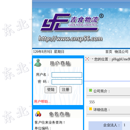
126年8月9日
星期日
首页
|
物流公司
您的位置：pHqghUme
用户名：
密 码：
公司简介：
用户帮助...
555
详细信息：
客户往来业务查询！
企业法人：
1
单位编码：