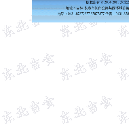
版权所有 © 2004-2015 
地址：吉林·长春市长白公路与西环城公路交
电话：0431-87872677 87875877 传真：0431-87