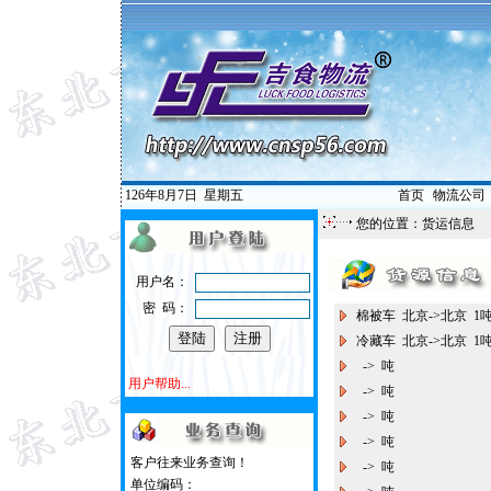
126年8月7日
星期五
首页
|
物流公司
您的位置：
货运信息
用户名：
密 码：
棉被车 北京->北京 
冷藏车 北京->北京 
-> 吨
用户帮助...
-> 吨
-> 吨
-> 吨
客户往来业务查询！
-> 吨
单位编码：