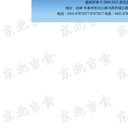
版权所有 © 2004-2015 
地址：吉林·长春市长白公路与西环城公路交
电话：0431-87872677 87875877 传真：0431-87