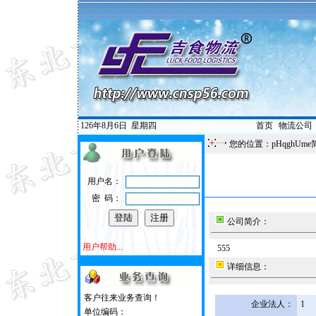
126年8月6日
星期四
首页
|
物流公司
您的位置：pHqghUme
用户名：
密 码：
公司简介：
用户帮助...
555
详细信息：
客户往来业务查询！
企业法人：
1
单位编码：