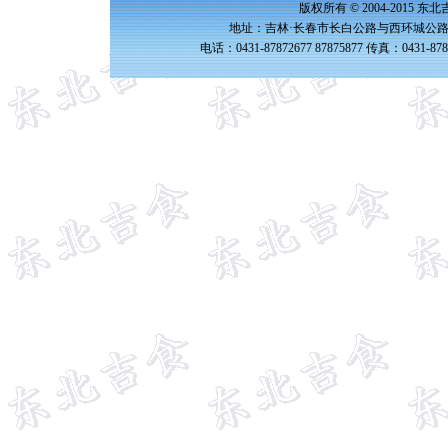
版权所有 © 2004-2015 
地址：吉林·长春市长白公路与西环城公路交
电话：0431-87872677 87875877 传真：0431-87