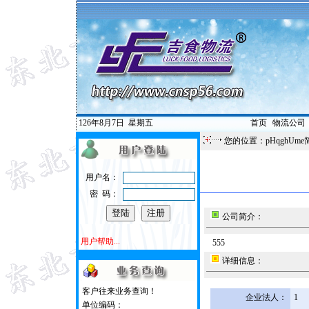
126年8月7日
星期五
首页
|
物流公司
您的位置：pHqghUme
用户名：
密 码：
公司简介：
用户帮助...
555
详细信息：
客户往来业务查询！
企业法人：
1
单位编码：