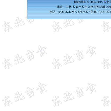
版权所有 © 2004-2015 
地址：吉林·长春市长白公路与西环城公路交
电话：0431-87872677 87875877 传真：0431-87