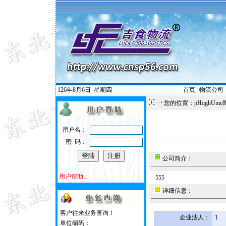
126年8月6日
星期四
首页
|
物流公司
您的位置：pHqghUme
用户名：
密 码：
公司简介：
用户帮助...
555
详细信息：
客户往来业务查询！
企业法人：
1
单位编码：