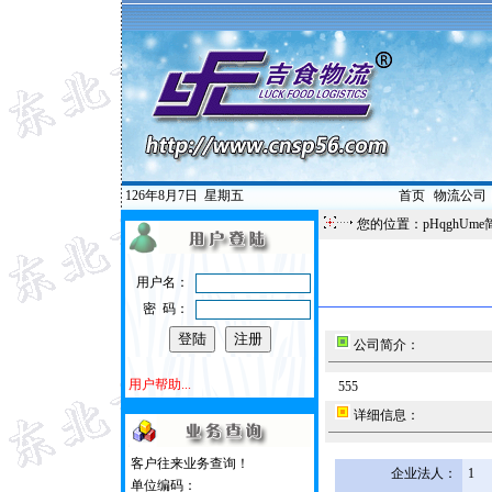
126年8月7日
星期五
首页
|
物流公司
您的位置：pHqghUme
用户名：
密 码：
公司简介：
用户帮助...
555
详细信息：
客户往来业务查询！
企业法人：
1
单位编码：