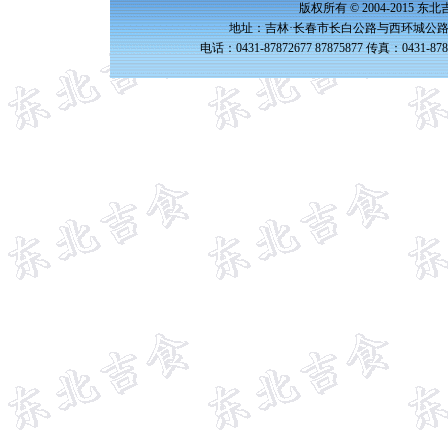
版权所有 © 2004-2015 
地址：吉林·长春市长白公路与西环城公路交
电话：0431-87872677 87875877 传真：0431-87