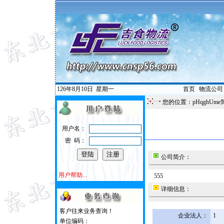
126年8月10日
星期一
首页
|
物流公司
您的位置：pHqghUme
用户名：
密 码：
公司简介：
用户帮助...
555
详细信息：
客户往来业务查询！
企业法人：
1
单位编码：