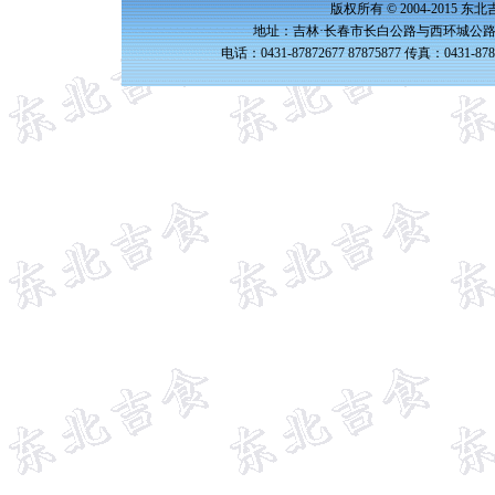
版权所有 © 2004-2015 
地址：吉林·长春市长白公路与西环城公路交
电话：0431-87872677 87875877 传真：0431-87