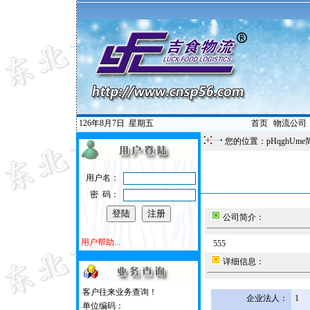
126年8月7日
星期五
首页
|
物流公司
您的位置：pHqghUme
用户名：
密 码：
公司简介：
用户帮助...
555
详细信息：
客户往来业务查询！
企业法人：
1
单位编码：