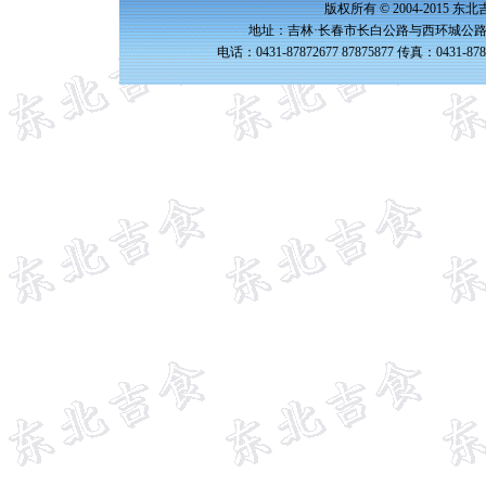
版权所有 © 2004-2015 
地址：吉林·长春市长白公路与西环城公路交
电话：0431-87872677 87875877 传真：0431-87